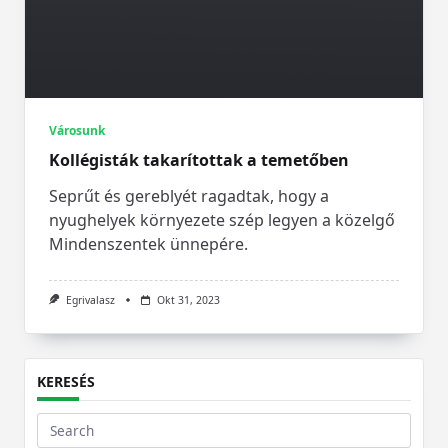
Városunk
Kollégisták takarítottak a temetőben
Seprűt és gereblyét ragadtak, hogy a
nyughelyek környezete szép legyen a közelgő
Mindenszentek ünnepére.
Egrivalasz
Okt 31, 2023
KERESÉS
Search