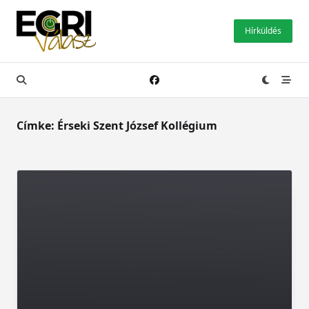
Skip
to
Hírküldés
content
Címke:
Érseki Szent József Kollégium