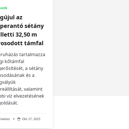
sunk
gújul az
zperantó sétány
letti 32,50 m
rosodott támfal
eruházás tartalmazza
gi kőtámfal
erősítését, a sétány
osodásának és a
gvályúk
reállítását, valamint
bi víz elvezetésének
oldását.
rivalasz
Okt 27, 2023