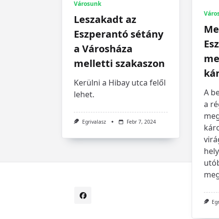
Városunk
Váro
Leszakadt az
Me
Eszperantó sétány
Es
a Városháza
mel
melletti szakaszon
ká
Kerülni a Hibay utca felől
A b
lehet.
a ré
meg
Egrivalasz
Febr 7, 2024
kár
virá
hely
utób
meg
Eg