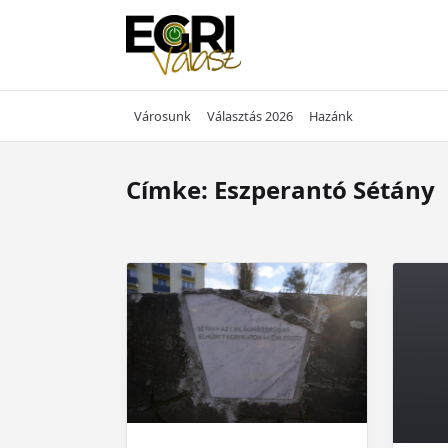
Skip
to
content
Városunk
Választás 2026
Hazánk
Címke:
Eszperantó Sétány