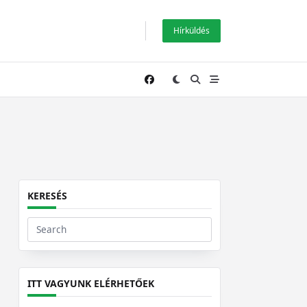
Hírküldés
KERESÉS
Search
for:
ITT VAGYUNK ELÉRHETŐEK