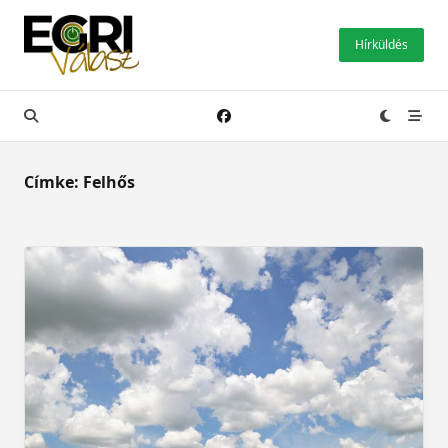
Skip
to
Hírküldés
content
Címke:
Felhős