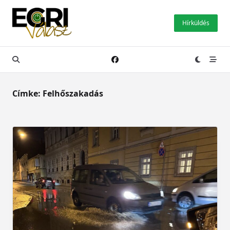
Skip
to
Hírküldés
content
Címke:
Felhőszakadás