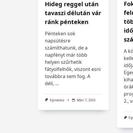
Fo
Hideg reggel után
fe
tavaszi délután vár
tö
ránk pénteken
idő
Pénteken sok
sz
napsütésre
számíthatunk, de a
A k
napfényt már több
kell
helyen szűrhetik
idő
fátyolfelhők, viszont esni
Ege
továbbra sem fog. A
kih
déli,
...
órá
pro
2., 
Egrivalasz
Márc 7, 2025
Eg