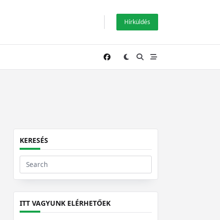
Hírküldés
KERESÉS
Search
for:
ITT VAGYUNK ELÉRHETŐEK