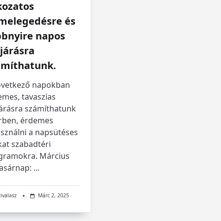
kozatos
lmelegedésre és
bbnyire napos
járásra
ámíthatunk.
övetkező napokban
emes, tavaszias
járásra számíthatunk
rben, érdemes
asználni a napsütéses
kat szabadtéri
gramokra. Március
vasárnap:
...
rivalasz
Márc 2, 2025