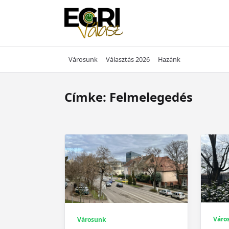
Skip
to
content
Városunk
Választás 2026
Hazánk
Címke:
Felmelegedés
Váro
Városunk