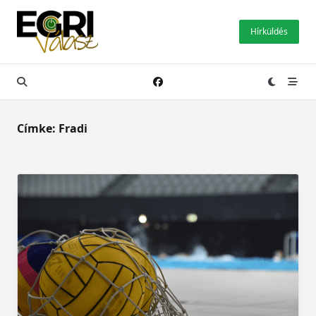
Skip
to
Hírküldés
content
Címke:
Fradi