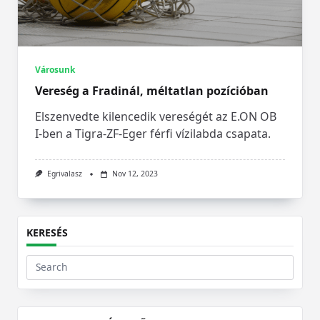
Városunk
Vereség a Fradinál, méltatlan pozícióban
Elszenvedte kilencedik vereségét az E.ON OB
I-ben a Tigra-ZF-Eger férfi vízilabda csapata.
Egrivalasz
Nov 12, 2023
KERESÉS
Search
for: