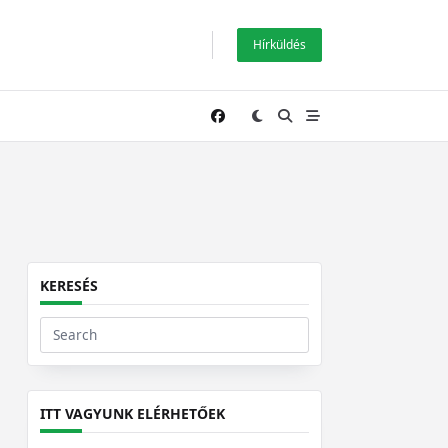
Hírküldés
KERESÉS
Search
for:
ITT VAGYUNK ELÉRHETŐEK