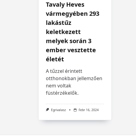
Tavaly Heves
vármegyében 293
lakástűz
keletkezett
melyek során 3
ember vesztette
életét
A tűzzel érintett
otthonokban jellemzően
nem voltak
füstérzékelők.
Egrivalasz
Febr 16, 2024