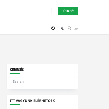
Hírküldés
KERESÉS
Search
for:
ITT VAGYUNK ELÉRHETŐEK