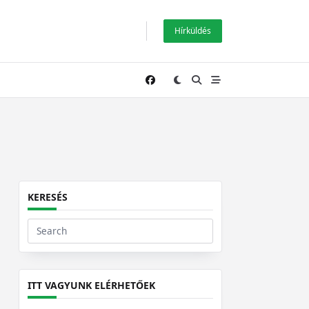
Hírküldés
KERESÉS
Search
for:
ITT VAGYUNK ELÉRHETŐEK