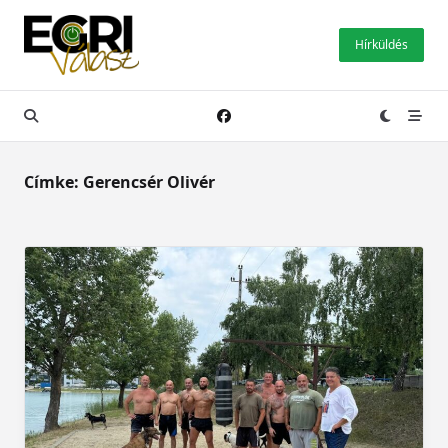
Skip
to
Hírküldés
content
Címke:
Gerencsér Olivér