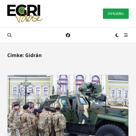
Skip
to
Hírküldés
content
Címke:
Gidrán