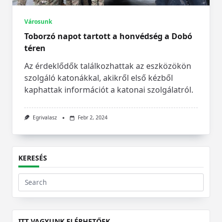
Városunk
Toborzó napot tartott a honvédség a Dobó
téren
Az érdeklődők találkozhattak az eszközökön
szolgáló katonákkal, akikről első kézből
kaphattak információt a katonai szolgálatról.
Egrivalasz
Febr 2, 2024
KERESÉS
Search
for:
ITT VAGYUNK ELÉRHETŐEK