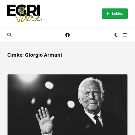
Skip
to
Hírküldés
content
Címke:
Giorgio Armani