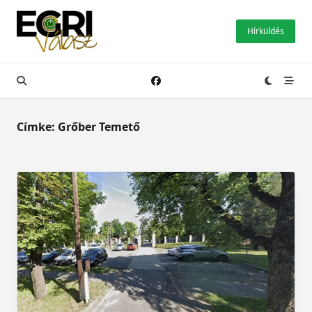
Skip
to
Hírküldés
content
Címke:
Grőber Temető