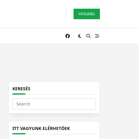
Hírküldés
KERESÉS
Search
for:
ITT VAGYUNK ELÉRHETŐEK