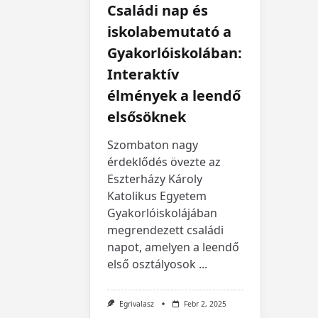
Családi nap és
iskolabemutató a
Gyakorlóiskolában:
Interaktív
élmények a leendő
elsősöknek
Szombaton nagy
érdeklődés övezte az
Eszterházy Károly
Katolikus Egyetem
Gyakorlóiskolájában
megrendezett családi
napot, amelyen a leendő
első osztályosok
...
Egrivalasz
Febr 2, 2025