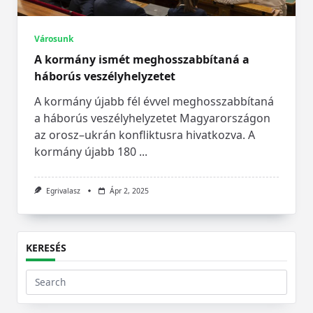
Városunk
A kormány ismét meghosszabbítaná a
háborús veszélyhelyzetet
A kormány újabb fél évvel meghosszabbítaná
a háborús veszélyhelyzetet Magyarországon
az orosz–ukrán konfliktusra hivatkozva. A
kormány újabb 180
...
Egrivalasz
Ápr 2, 2025
KERESÉS
Search
for: