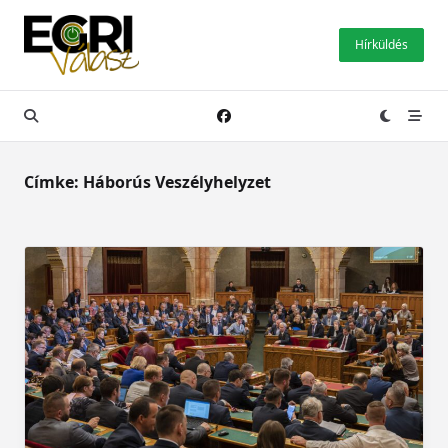
Skip
to
Hírküldés
content
Címke:
Háborús Veszélyhelyzet