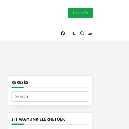
Hírküldés
KERESÉS
Search
for:
ITT VAGYUNK ELÉRHETŐEK