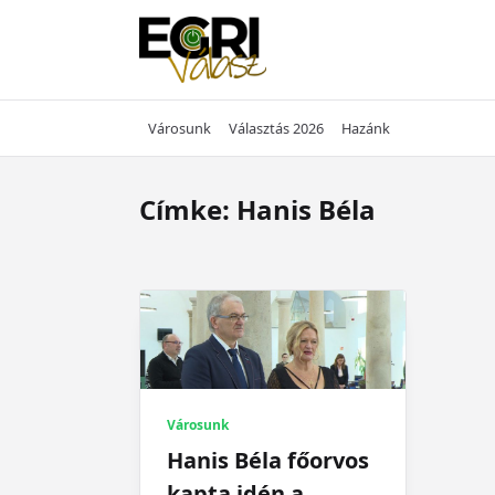
Skip
to
content
Városunk
Választás 2026
Hazánk
Címke:
Hanis Béla
Városunk
Hanis Béla főorvos
kapta idén a