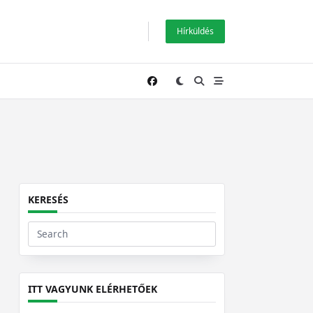
Hírküldés
KERESÉS
Search
for:
ITT VAGYUNK ELÉRHETŐEK