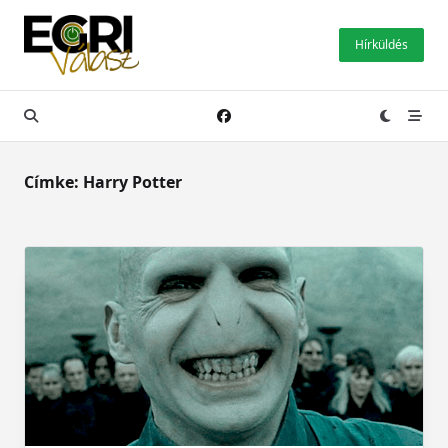
Skip
to
Hírküldés
content
Címke:
Harry Potter