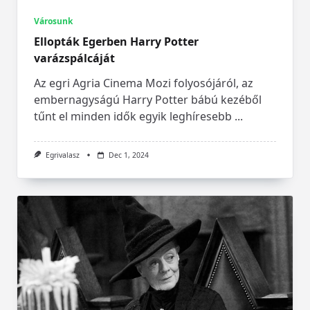
Városunk
Ellopták Egerben Harry Potter
varázspálcáját
Az egri Agria Cinema Mozi folyosójáról, az
embernagyságú Harry Potter bábú kezéből
tűnt el minden idők egyik leghíresebb
...
Egrivalasz
Dec 1, 2024