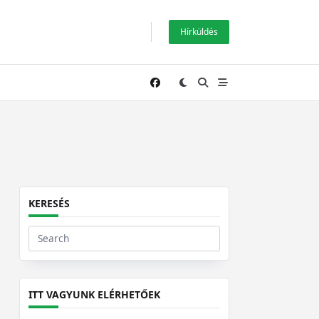
Hírküldés
KERESÉS
Search
for:
ITT VAGYUNK ELÉRHETŐEK