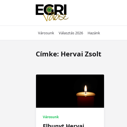
Skip
to
content
Városunk
Választás 2026
Hazánk
Címke:
Hervai Zsolt
Városunk
Elhunyt Hervai