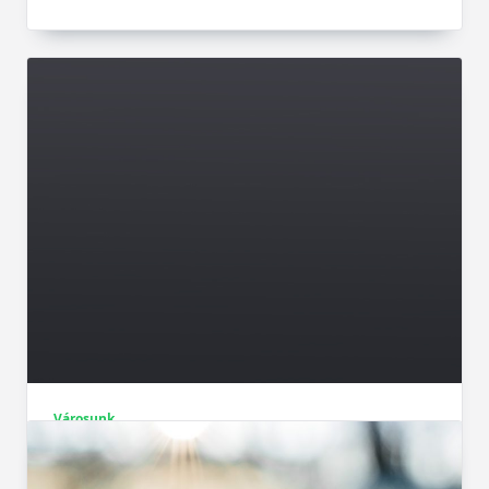
Városunk
Hózáporok is lehetnek pénteken a
hegyekben