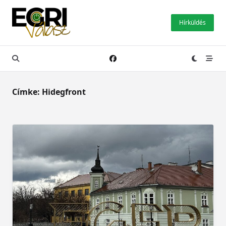
Skip
to
Hírküldés
content
Címke:
Hidegfront