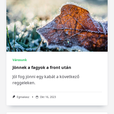
A csütörtöki hidegfrontot követően pénteken
ennek hátoldalára kerülünk, emellett
magassági hidegörvény is alakítja
időjárásunkat, írja a Facebookon a
HungaroMet Zrt.
...
Egrivalasz
Nov 28, 2024
Városunk
Jönnek a fagyok a front után
Jól fog jönni egy kabát a következő
reggeleken.
Egrivalasz
Okt 16, 2023