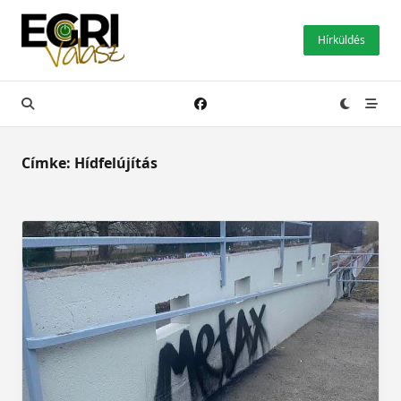
Skip
to
Hírküldés
content
Címke:
Hídfelújítás