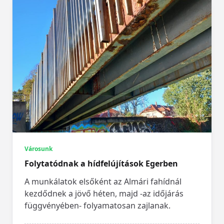
Városunk
Folytatódnak a hídfelújítások Egerben
A munkálatok elsőként az Almári fahídnál
kezdődnek a jövő héten, majd -az időjárás
függvényében- folyamatosan zajlanak.