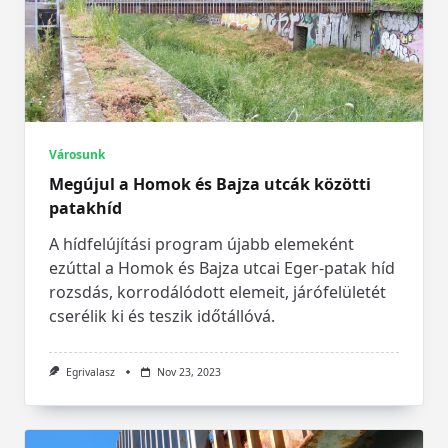
Városunk
Megújul a Homok és Bajza utcák közötti
patakhíd
A hídfelújítási program újabb elemeként
ezúttal a Homok és Bajza utcai Eger-patak híd
rozsdás, korrodálódott elemeit, járófelületét
cserélik ki és teszik időtállóvá.
Egrivalasz
Nov 23, 2023