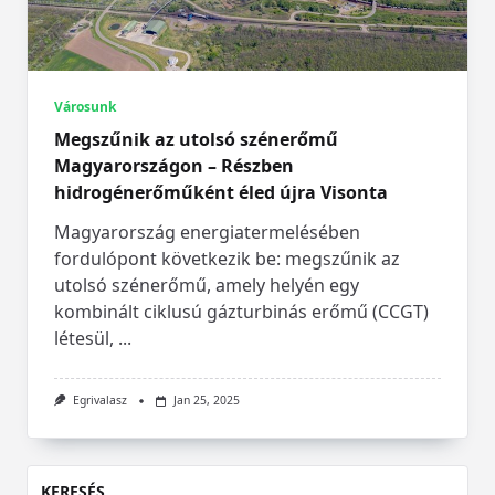
Városunk
Megszűnik az utolsó szénerőmű
Magyarországon – Részben
hidrogénerőműként éled újra Visonta
Magyarország energiatermelésében
fordulópont következik be: megszűnik az
utolsó szénerőmű, amely helyén egy
kombinált ciklusú gázturbinás erőmű (CCGT)
létesül,
...
Egrivalasz
Jan 25, 2025
KERESÉS