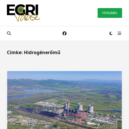
Skip
to
Hírküldés
content
Címke:
Hidrogénerőmű