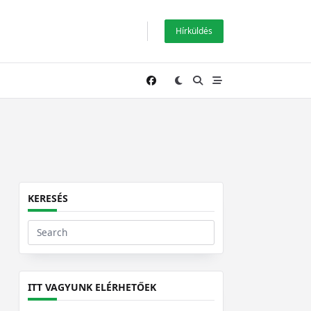
Hírküldés
KERESÉS
Search
for:
ITT VAGYUNK ELÉRHETŐEK