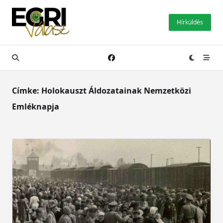
Skip
to
Hírküldés
content
Címke:
Holokauszt Áldozatainak Nemzetközi
Emléknapja