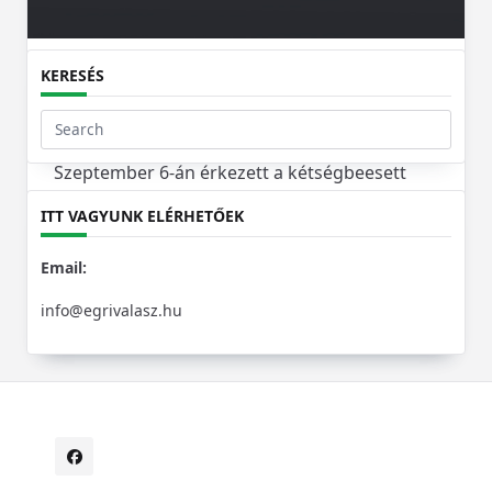
KERESÉS
Városunk
Veszélyes darazsak őrizték a rejtélyesen
eltűnt férfi holttestét
Search
for:
Szeptember 6-án érkezett a kétségbeesett
bejelentés egy bükkszentlászlói családtól,
ITT VAGYUNK ELÉRHETŐEK
miszerint szerettük, egy 43 éves férfi szőrén-
szálán eltűnt otthonról.
Email:
info@egrivalasz.hu
Egrivalasz
Szept 16, 2023