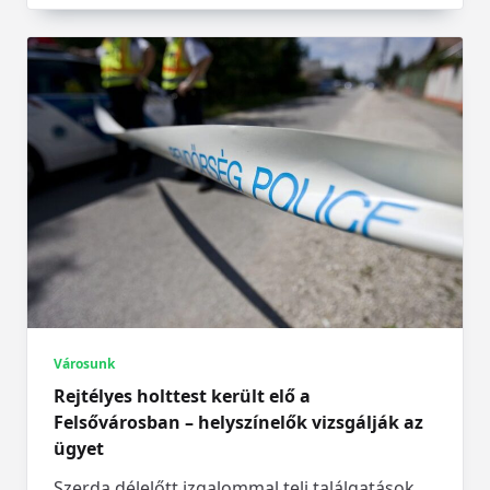
Városunk
Rejtélyes holttest került elő a
Felsővárosban – helyszínelők vizsgálják az
ügyet
Szerda délelőtt izgalommal teli találgatások