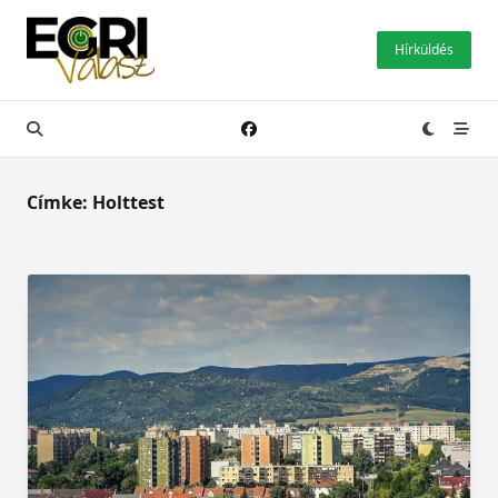
Skip
to
Hírküldés
content
Címke:
Holttest