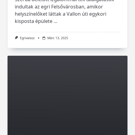
indultak az egri Felsővárosban, amikor
helyszínelőket láttak a Vallon úti egykori
kisposta épülete
...
Egrivalasz
Márc 13, 2025