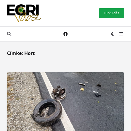
Skip
to
Hírküldés
content
Címke:
Hort