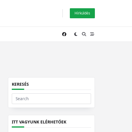
Hírküldés
KERESÉS
Search
for:
ITT VAGYUNK ELÉRHETŐEK