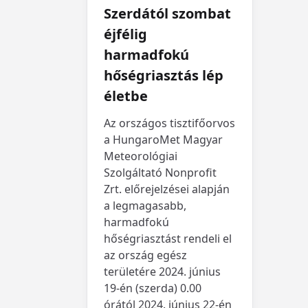
Szerdától szombat
éjfélig
harmadfokú
hőségriasztás lép
életbe
Az országos tisztifőorvos
a HungaroMet Magyar
Meteorológiai
Szolgáltató Nonprofit
Zrt. előrejelzései alapján
a legmagasabb,
harmadfokú
hőségriasztást rendeli el
az ország egész
területére 2024. június
19-én (szerda) 0.00
órától 2024. június 22-én