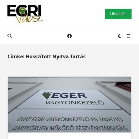
Skip
to
Hírküldés
content
Címke:
Hosszított Nyitva Tartás