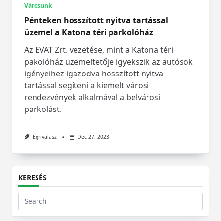
Városunk
Pénteken hosszított nyitva tartással
üzemel a Katona téri parkolóház
Az EVAT Zrt. vezetése, mint a Katona téri
pakolóház üzemeltetője igyekszik az autósok
igényeihez igazodva hosszított nyitva
tartással segíteni a kiemelt városi
rendezvények alkalmával a belvárosi
parkolást.
Egrivalasz
Dec 27, 2023
KERESÉS
Search
for: