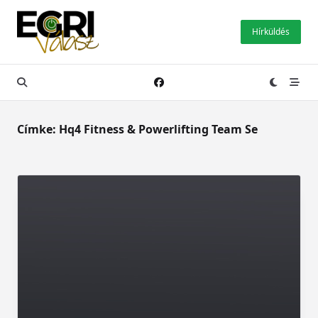
Skip
to
Hírküldés
content
Címke:
Hq4 Fitness & Powerlifting Team Se