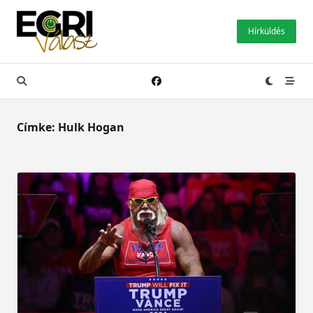
Skip
to
Hírküldés
content
Címke:
Hulk Hogan