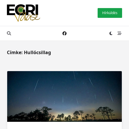
Skip
to
Hírküldés
content
Címke:
Hullócsillag