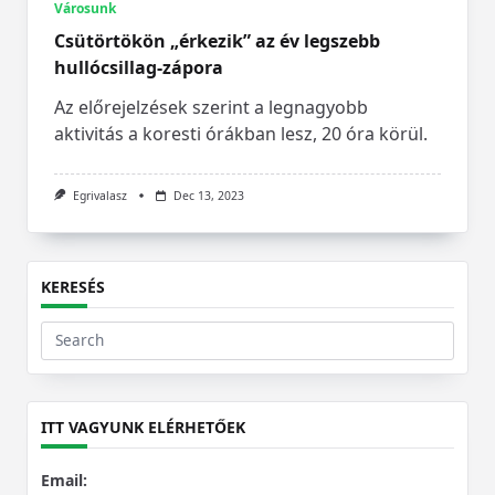
Városunk
Csütörtökön „érkezik” az év legszebb
hullócsillag-zápora
Az előrejelzések szerint a legnagyobb
aktivitás a koresti órákban lesz, 20 óra körül.
Egrivalasz
Dec 13, 2023
KERESÉS
Search
for:
ITT VAGYUNK ELÉRHETŐEK
Email: