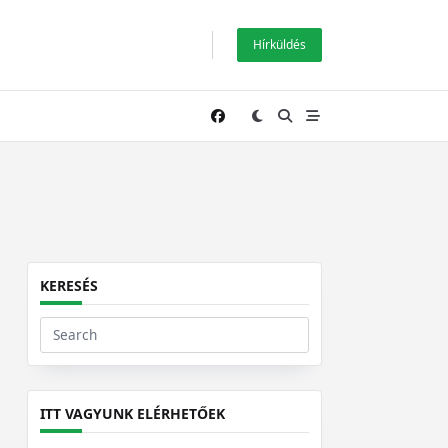
Hírküldés
KERESÉS
Search
for:
ITT VAGYUNK ELÉRHETŐEK