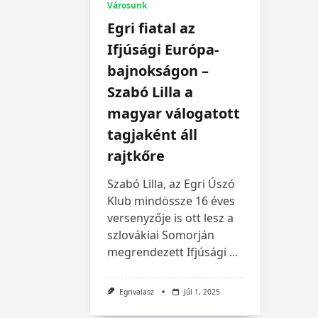
Városunk
Egri fiatal az
Ifjúsági Európa-
bajnokságon –
Szabó Lilla a
magyar válogatott
tagjaként áll
rajtkőre
Szabó Lilla, az Egri Úszó
Klub mindössze 16 éves
versenyzője is ott lesz a
szlovákiai Somorján
megrendezett Ifjúsági
...
Egrivalasz
Júl 1, 2025