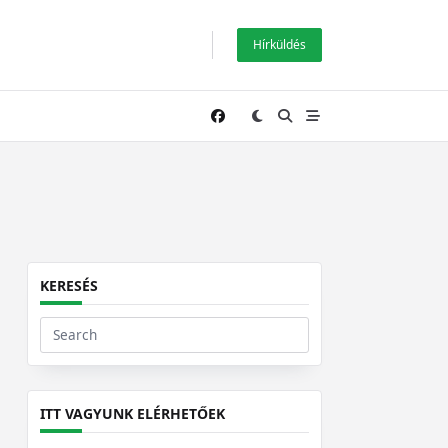
Hírküldés
KERESÉS
Search
for:
ITT VAGYUNK ELÉRHETŐEK