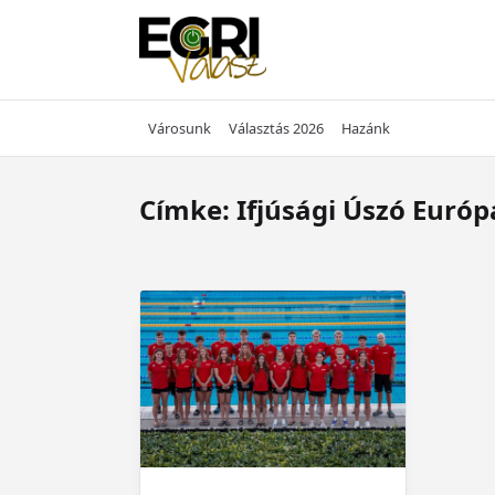
Skip
to
content
Városunk
Választás 2026
Hazánk
Címke:
Ifjúsági Úszó Euró