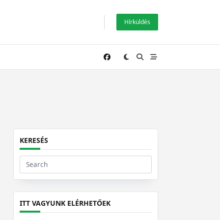
Hírküldés
KERESÉS
Search
for:
ITT VAGYUNK ELÉRHETŐEK