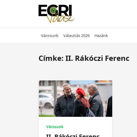
Skip
to
content
Városunk
Választás 2026
Hazánk
Címke:
II. Rákóczi Ferenc
Városunk
II. Rákóczi Ferenc