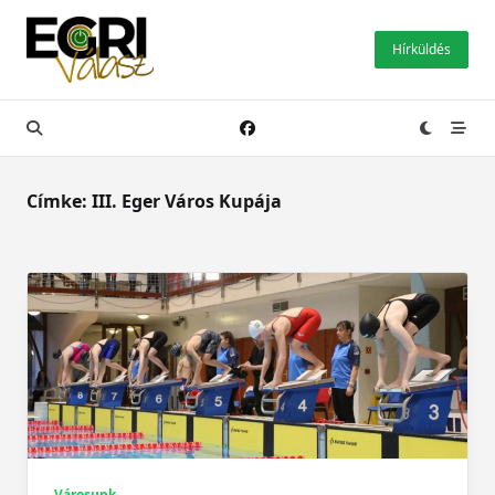
Skip
to
Hírküldés
content
Címke:
III. Eger Város Kupája
Városunk