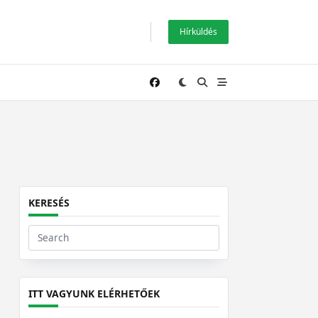
Hírküldés
KERESÉS
Search
for:
ITT VAGYUNK ELÉRHETŐEK