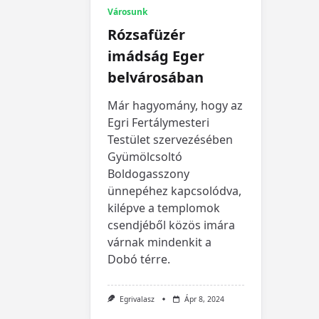
Városunk
Rózsafüzér
imádság Eger
belvárosában
Már hagyomány, hogy az
Egri Fertálymesteri
Testület szervezésében
Gyümölcsoltó
Boldogasszony
ünnepéhez kapcsolódva,
kilépve a templomok
csendjéből közös imára
várnak mindenkit a
Dobó térre.
Egrivalasz
Ápr 8, 2024