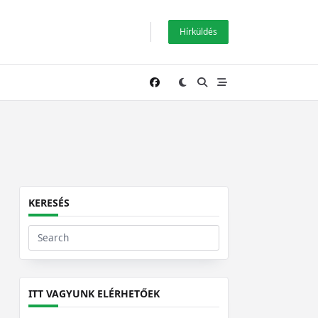
Hírküldés
KERESÉS
Search
for:
ITT VAGYUNK ELÉRHETŐEK