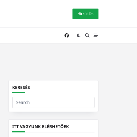
Hírküldés
KERESÉS
Search
for:
ITT VAGYUNK ELÉRHETŐEK