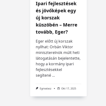
Ipari fejlesztések
és jövőképek egy
új korszak
küszöbén – Merre
tovább, Eger?
Eger előtt új korszak
nyílhat: Orbán Viktor
miniszterelnök múlt heti
látogatásán bejelentette,
hogy a kormány ipari
fejlesztésekkel
segítené
...
Egrivalasz
Okt 17, 2025