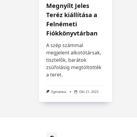
Megnyílt Jeles
Teréz kiállítása a
Felnémeti
Fiókkönyvtárban
A szép számmal
megjelent alkotótársak,
tisztelők, barátok
zsúfolásig megtöltötték
a teret.
Egrivalasz
Okt 21, 2023