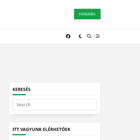
Hírküldés
KERESÉS
Search
for:
ITT VAGYUNK ELÉRHETŐEK