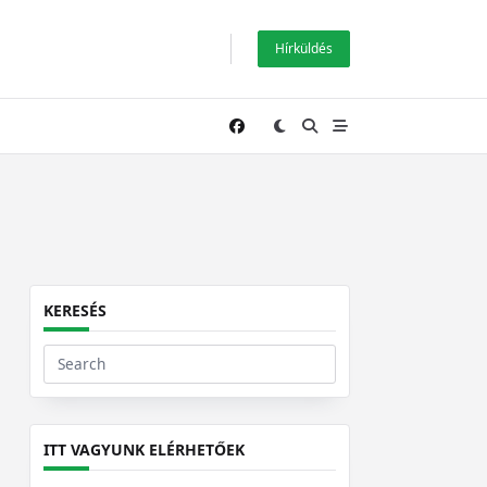
Hírküldés
KERESÉS
Search
for:
ITT VAGYUNK ELÉRHETŐEK