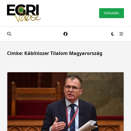
Skip
to
Hírküldés
content
Címke:
Kábítószer Tilalom Magyarország