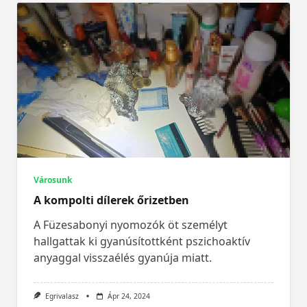
Városunk
A kompolti dílerek őrizetben
A Füzesabonyi nyomozók öt személyt
hallgattak ki gyanúsítottként pszichoaktív
anyaggal visszaélés gyanúja miatt.
Egrivalasz
Ápr 24, 2024