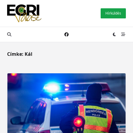
Skip
to
Hírküldés
content
Címke:
Kál