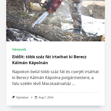
Városunk
Eldőlt: több száz fát irtathat ki Berecz
Kálmán Kápolnán
Napokon belül több száz fát és cserjét irtathat
ki Berecz Kálmán Kápolna polgármestere, a
falu szélén lévő Macskaárvaház
...
Egrivalasz
Aug 7, 2024