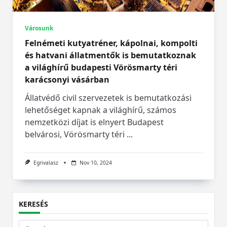
Városunk
Felnémeti kutyatréner, kápolnai, kompolti
és hatvani állatmentők is bemutatkoznak
a világhírű budapesti Vörösmarty téri
karácsonyi vásárban
Állatvédő civil szervezetek is bemutatkozási
lehetőséget kapnak a világhírű, számos
nemzetközi díjat is elnyert Budapest
belvárosi, Vörösmarty téri
...
Egrivalasz
Nov 10, 2024
KERESÉS