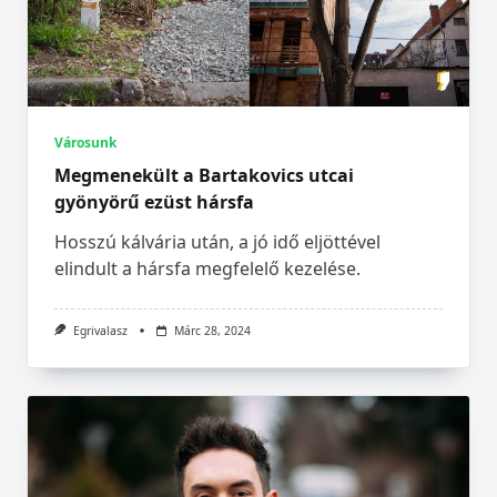
Városunk
Megmenekült a Bartakovics utcai
gyönyörű ezüst hársfa
Hosszú kálvária után, a jó idő eljöttével
elindult a hársfa megfelelő kezelése.
Egrivalasz
Márc 28, 2024