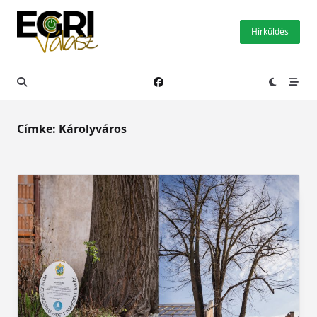
Skip
to
Hírküldés
content
Címke:
Károlyváros