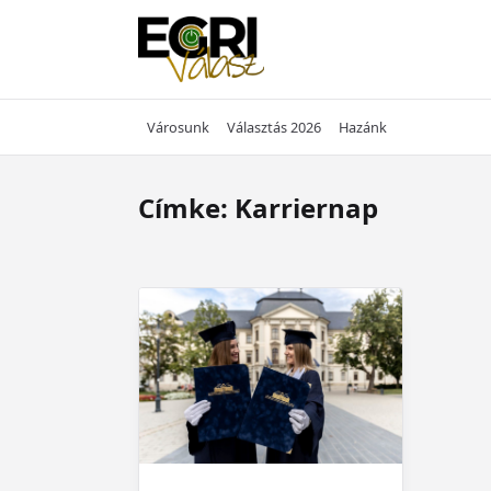
Skip
to
content
Városunk
Választás 2026
Hazánk
Címke:
Karriernap