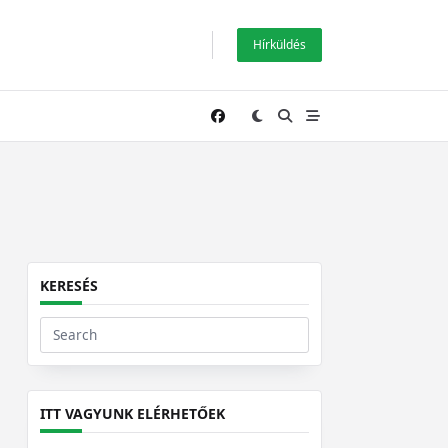
Hírküldés
KERESÉS
Search
for:
ITT VAGYUNK ELÉRHETŐEK