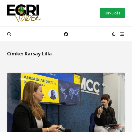
Skip
to
Hírküldés
content
Címke:
Karsay Lilla