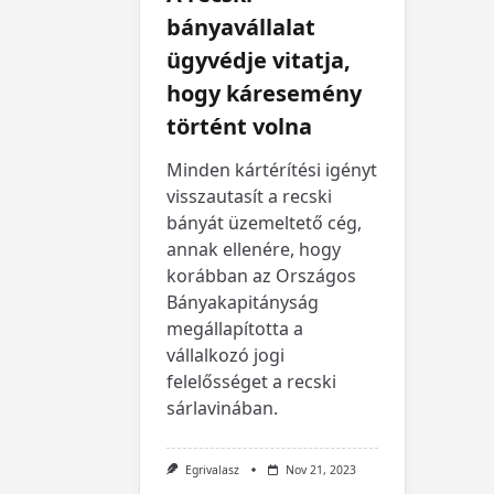
bányavállalat
ügyvédje vitatja,
hogy káresemény
történt volna
Minden kártérítési igényt
visszautasít a recski
bányát üzemeltető cég,
annak ellenére, hogy
korábban az Országos
Bányakapitányság
megállapította a
vállalkozó jogi
felelősséget a recski
sárlavinában.
Egrivalasz
Nov 21, 2023