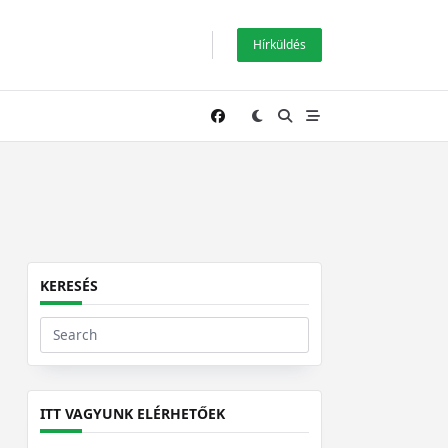
Hírküldés
KERESÉS
Search
for:
ITT VAGYUNK ELÉRHETŐEK