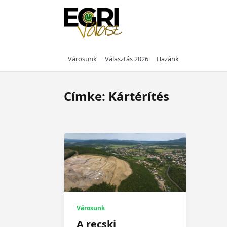
Skip
to
content
Városunk
Választás 2026
Hazánk
Címke:
Kártérítés
Városunk
A recski