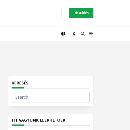
Hírküldés
KERESÉS
Search
for:
ITT VAGYUNK ELÉRHETŐEK