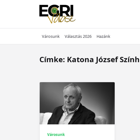
Skip
to
content
Városunk
Választás 2026
Hazánk
Címke:
Katona József Szín
Városunk