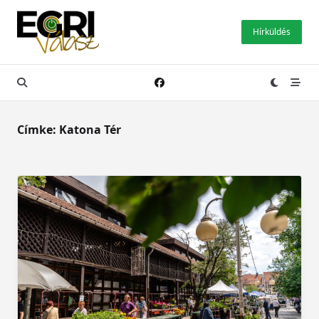
Skip
to
Hírküldés
content
Címke:
Katona Tér