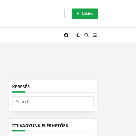
Hírküldés
KERESÉS
Search
for:
ITT VAGYUNK ELÉRHETŐEK